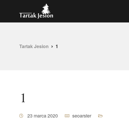
Tartak Jesion
1
1
23 marca 2020
seoarster