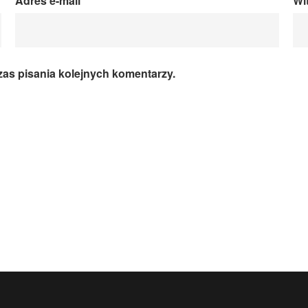
Adres e-mail
*
Wi
zas pisania kolejnych komentarzy.