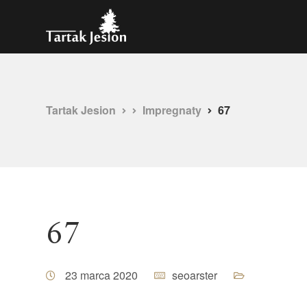
Tartak Jesion
Impregnaty
67
67
23 marca 2020
seoarster